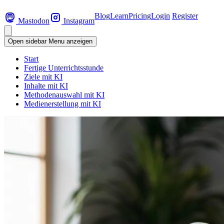
Blog
Learn
Pricing
Login
Register
Mastodon
Instagram
Open sidebar
Menu anzeigen
Start
Fertige Unterrichtsstunde
Ziele mit KI
Inhalte mit KI
Methodenauswahl mit KI
Medienerstellung mit KI