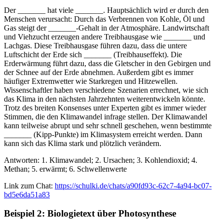
Der _______ hat viele _______. Hauptsächlich wird er durch den
Menschen verursacht: Durch das Verbrennen von Kohle, Öl und
Gas steigt der _______-Gehalt in der Atmosphäre. Landwirtschaft
und Viehzucht erzeugen andere Treibhausgase wie _______ und
Lachgas. Diese Treibhausgase führen dazu, dass die untere
Luftschicht der Erde sich _______ (Treibhauseffekt). Die
Erderwärmung führt dazu, dass die Gletscher in den Gebirgen und
der Schnee auf der Erde abnehmen. Außerdem gibt es immer
häufiger Extremwetter wie Starkregen und Hitzewellen.
Wissenschaftler haben verschiedene Szenarien errechnet, wie sich
das Klima in den nächsten Jahrzehnten weiterentwickeln könnte.
Trotz des breiten Konsenses unter Experten gibt es immer wieder
Stimmen, die den Klimawandel infrage stellen. Der Klimawandel
kann teilweise abrupt und sehr schnell geschehen, wenn bestimmte
_______ (Kipp-Punkte) im Klimasystem erreicht werden. Dann
kann sich das Klima stark und plötzlich verändern.
Antworten: 1. Klimawandel; 2. Ursachen; 3. Kohlendioxid; 4.
Methan; 5. erwärmt; 6. Schwellenwerte
Link zum Chat:
https://schulki.de/chats/a90fd93c-62c7-4a94-bc07-
bd5e6da51a83
Beispiel 2: Biologietext über Photosynthese