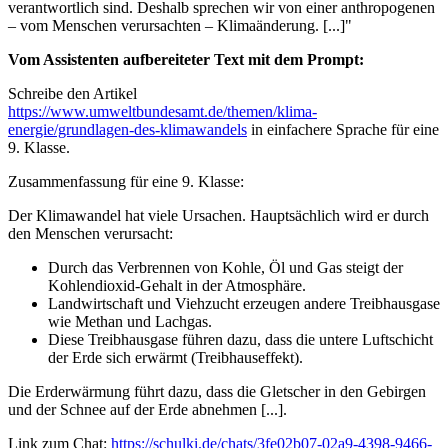
verantwortlich sind. Deshalb sprechen wir von einer anthropogenen
– vom Menschen verursachten – Klimaänderung. [...]"
Vom Assistenten aufbereiteter Text mit dem Prompt:
Schreibe den Artikel
https://www.umweltbundesamt.de/themen/klima-
energie/grundlagen-des-klimawandels
in einfachere Sprache für eine
9. Klasse.
Zusammenfassung für eine 9. Klasse:
Der Klimawandel hat viele Ursachen. Hauptsächlich wird er durch
den Menschen verursacht:
Durch das Verbrennen von Kohle, Öl und Gas steigt der
Kohlendioxid-Gehalt in der Atmosphäre.
Landwirtschaft und Viehzucht erzeugen andere Treibhausgase
wie Methan und Lachgas.
Diese Treibhausgase führen dazu, dass die untere Luftschicht
der Erde sich erwärmt (Treibhauseffekt).
Die Erderwärmung führt dazu, dass die Gletscher in den Gebirgen
und der Schnee auf der Erde abnehmen [...].
Link zum Chat:
https://schulki.de/chats/3fe02b07-02a9-4398-9466-