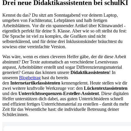
Drei neue Didaktikassistenten bei schulKI
Kennst du das? Du sitzt am Sonntagabend vor deinem Laptop,
umgeben von Fachliteratur, Lehrplänen und halb fertigen
Arbeitsblättern. Vor dir ein spannender Artikel über Klimawandel -
eigentlich perfekt für deine 9. Klasse. Aber wie so oft stellst du fest:
Die Sprache ist viel zu komplex, die Grafiken sind nicht
selbsterklärend, und für deine drei Inklusionskinder bräuchtest du
sowieso eine vereinfachte Version.
Was wäre, wenn es einen cleveren Helfer gäbe, der dir diese Arbeit
abnimmt? Der Texte automatisch an verschiedene Leseniveaus
anpasst, Arbeitsblätter erstellt und sogar Differenzierungsmaterial
generiert? Genau das können unsere
Didaktikassistenten
! In
unserem
Blogbeitrag
hast du bereits
den
Internetartikelassistenten
kennengelernt. Heute stellen wir dir
zwei weitere kraftvolle Werkzeuge vor: den
Lückentextassistenten
und den
Unterrichtssequenzen-Ersteller-Assistent
. Diese digitalen
Helfer unterstützen dich dabei, aus guten Unterrichtsideen schnell
und effizient fertiges Unterrichtsmaterial zu erstellen - damit du mehr
Zeit für das Wesentliche hast: die individuelle Betreuung deiner
Schüler.innen.