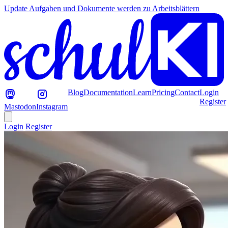
Update
Aufgaben und Dokumente werden zu Arbeitsblättern
Blog
Documentation
Learn
Pricing
Contact
Login
Register
Mastodon
Instagram
Login
Register