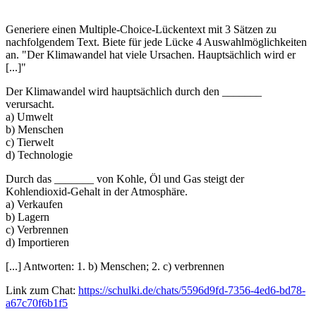
Generiere einen Multiple-Choice-Lückentext mit 3 Sätzen zu
nachfolgendem Text. Biete für jede Lücke 4 Auswahlmöglichkeiten
an. "Der Klimawandel hat viele Ursachen. Hauptsächlich wird er
[...]"
Der Klimawandel wird hauptsächlich durch den _______
verursacht.
a) Umwelt
b) Menschen
c) Tierwelt
d) Technologie
Durch das _______ von Kohle, Öl und Gas steigt der
Kohlendioxid-Gehalt in der Atmosphäre.
a) Verkaufen
b) Lagern
c) Verbrennen
d) Importieren
[...] Antworten: 1. b) Menschen; 2. c) verbrennen
Link zum Chat:
https://schulki.de/chats/5596d9fd-7356-4ed6-bd78-
a67c70f6b1f5